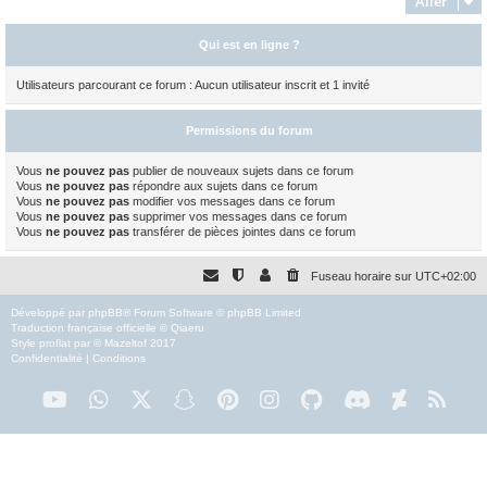
Aller
Qui est en ligne ?
Utilisateurs parcourant ce forum : Aucun utilisateur inscrit et 1 invité
Permissions du forum
Vous
ne pouvez pas
publier de nouveaux sujets dans ce forum
Vous
ne pouvez pas
répondre aux sujets dans ce forum
Vous
ne pouvez pas
modifier vos messages dans ce forum
Vous
ne pouvez pas
supprimer vos messages dans ce forum
Vous
ne pouvez pas
transférer de pièces jointes dans ce forum
Fuseau horaire sur
UTC+02:00
Développé par
phpBB
® Forum Software © phpBB Limited
Traduction française officielle
©
Qiaeru
Style
proflat
par ©
Mazeltof
2017
Confidentialité
|
Conditions