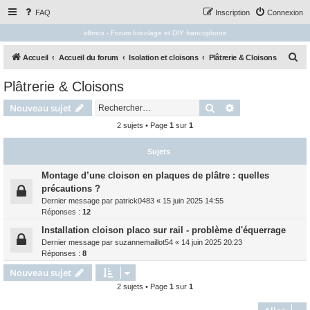
FAQ
Inscription
Connexion
idbrico - Forum bricolage et DIY francophone
R
Accueil
Accueil du forum
Isolation et cloisons
Plâtrerie & Cloisons
e
Plâtrerie & Cloisons
c
Rechercher
Recherche avanc
Nouveau sujet
h
e
2 sujets • Page
1
sur
1
r
Sujets
c
h
Montage d’une cloison en plaques de plâtre : quelles
précautions ?
e
Dernier message par
patrick0483
«
15 juin 2025 14:55
r
Réponses :
12
Installation cloison placo sur rail - problème d'équerrage
Dernier message par
suzannemaillot54
«
14 juin 2025 20:23
Réponses :
8
Nouveau sujet
2 sujets • Page
1
sur
1