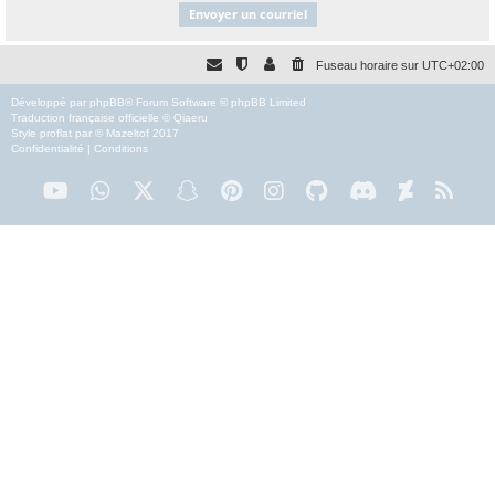
Fuseau horaire sur
UTC+02:00
Développé par
phpBB
® Forum Software © phpBB Limited
Traduction française officielle
©
Qiaeru
Style
proflat
par ©
Mazeltof
2017
Confidentialité
|
Conditions