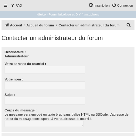
FAQ
Inscription
Connexion
idbrico - Forum bricolage et DIY francophone
R
Accueil
Accueil du forum
Contacter un administrateur du forum
e
Contacter un administrateur du forum
c
h
Destinataire :
e
Administrateur
r
Votre adresse de courriel :
c
h
Votre nom :
e
r
Sujet :
Corps du message :
Le message sera envoyé en texte brut, sans balise HTML ou BBCode. L’adresse de
retour du message correspond à votre adresse de courriel.