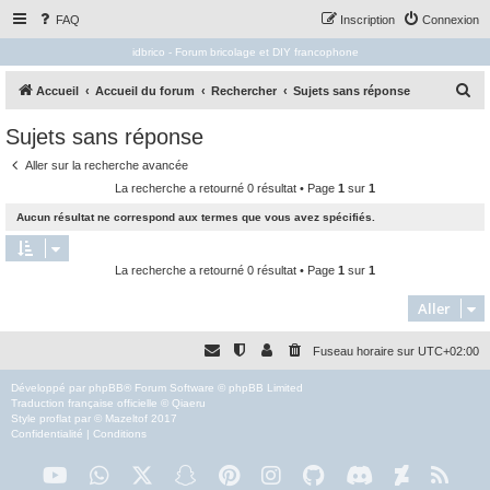
FAQ
Inscription
Connexion
idbrico - Forum bricolage et DIY francophone
R
Accueil
Accueil du forum
Rechercher
Sujets sans réponse
e
Sujets sans réponse
c
Aller sur la recherche avancée
h
La recherche a retourné 0 résultat • Page
1
sur
1
e
Aucun résultat ne correspond aux termes que vous avez spécifiés.
r
c
La recherche a retourné 0 résultat • Page
1
sur
1
h
e
Aller
r
Fuseau horaire sur
UTC+02:00
Développé par
phpBB
® Forum Software © phpBB Limited
Traduction française officielle
©
Qiaeru
Style
proflat
par ©
Mazeltof
2017
Confidentialité
|
Conditions