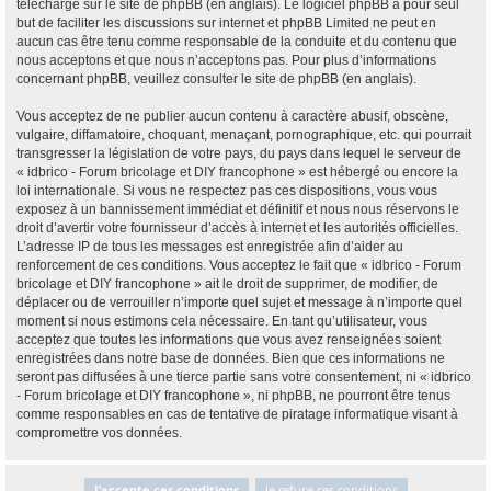
téléchargé sur
le site de phpBB
(en anglais). Le logiciel phpBB a pour seul
but de faciliter les discussions sur internet et phpBB Limited ne peut en
aucun cas être tenu comme responsable de la conduite et du contenu que
nous acceptons et que nous n’acceptons pas. Pour plus d’informations
concernant phpBB, veuillez consulter
le site de phpBB
(en anglais).
Vous acceptez de ne publier aucun contenu à caractère abusif, obscène,
vulgaire, diffamatoire, choquant, menaçant, pornographique, etc. qui pourrait
transgresser la législation de votre pays, du pays dans lequel le serveur de
« idbrico - Forum bricolage et DIY francophone » est hébergé ou encore la
loi internationale. Si vous ne respectez pas ces dispositions, vous vous
exposez à un bannissement immédiat et définitif et nous nous réservons le
droit d’avertir votre fournisseur d’accès à internet et les autorités officielles.
L’adresse IP de tous les messages est enregistrée afin d’aider au
renforcement de ces conditions. Vous acceptez le fait que « idbrico - Forum
bricolage et DIY francophone » ait le droit de supprimer, de modifier, de
déplacer ou de verrouiller n’importe quel sujet et message à n’importe quel
moment si nous estimons cela nécessaire. En tant qu’utilisateur, vous
acceptez que toutes les informations que vous avez renseignées soient
enregistrées dans notre base de données. Bien que ces informations ne
seront pas diffusées à une tierce partie sans votre consentement, ni « idbrico
- Forum bricolage et DIY francophone », ni phpBB, ne pourront être tenus
comme responsables en cas de tentative de piratage informatique visant à
compromettre vos données.