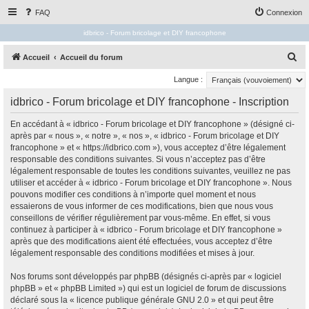
FAQ
Connexion
idbrico - Forum bricolage et DIY francophone
R
Accueil
Accueil du forum
e
Langue :
c
idbrico - Forum bricolage et DIY francophone - Inscription
h
e
En accédant à « idbrico - Forum bricolage et DIY francophone » (désigné ci-
après par « nous », « notre », « nos », « idbrico - Forum bricolage et DIY
r
francophone » et « https://idbrico.com »), vous acceptez d’être légalement
c
responsable des conditions suivantes. Si vous n’acceptez pas d’être
légalement responsable de toutes les conditions suivantes, veuillez ne pas
h
utiliser et accéder à « idbrico - Forum bricolage et DIY francophone ». Nous
e
pouvons modifier ces conditions à n’importe quel moment et nous
essaierons de vous informer de ces modifications, bien que nous vous
r
conseillons de vérifier régulièrement par vous-même. En effet, si vous
continuez à participer à « idbrico - Forum bricolage et DIY francophone »
après que des modifications aient été effectuées, vous acceptez d’être
légalement responsable des conditions modifiées et mises à jour.
Nos forums sont développés par phpBB (désignés ci-après par « logiciel
phpBB » et « phpBB Limited ») qui est un logiciel de forum de discussions
déclaré sous la «
licence publique générale GNU 2.0
» et qui peut être